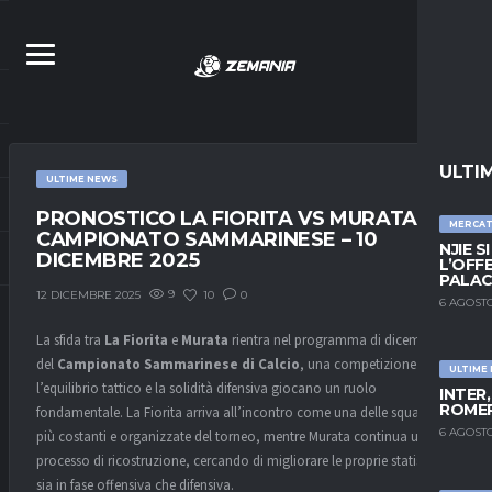
ULTI
ULTIME NEWS
PRONOSTICO LA FIORITA VS MURATA –
MERCA
CAMPIONATO SAMMARINESE – 10
NJIE S
DICEMBRE 2025
L’OFF
PALAC
9
10
0
12 DICEMBRE 2025
6 AGOSTO
La sfida tra
La Fiorita
e
Murata
rientra nel programma di dicembre
del
Campionato Sammarinese di Calcio
, una competizione in cui
ULTIME
l’equilibrio tattico e la solidità difensiva giocano un ruolo
INTER
ROMER
fondamentale. La Fiorita arriva all’incontro come una delle squadre
6 AGOSTO
più costanti e organizzate del torneo, mentre Murata continua un
processo di ricostruzione, cercando di migliorare le proprie statistiche
sia in fase offensiva che difensiva.