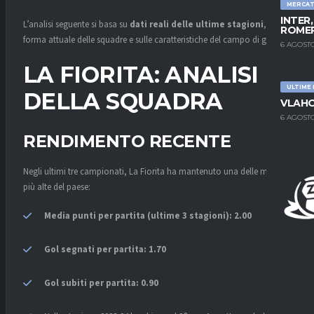
MERCA
INTER
L’analisi seguente si basa su
dati reali delle ultime stagioni
, sulla
ROMER
forma attuale delle squadre e sulle caratteristiche del campo di gioco.
6 AGOSTO
LA FIORITA: ANALISI
ULTIME
DELLA SQUADRA
VLAHO
6 AGOSTO
RENDIMENTO RECENTE
Negli ultimi tre campionati, La Fiorita ha mantenuto una delle medie
più alte del paese:
Media punti per partita (ultime 3 stagioni): 2.00
Gol segnati per partita: 1.70
Gol subiti per partita: 0.90