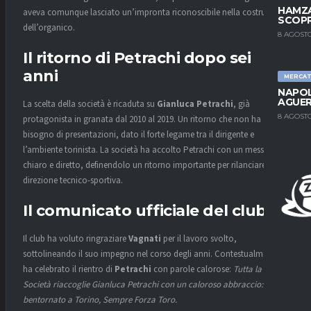
HAMZA
aveva comunque lasciato un’impronta riconoscibile nella costruzione
SCOPR
dell’organico.
8 AGOSTO
Il ritorno di Petrachi dopo sei
anni
MERCA
NAPOL
AGUER
La scelta della società è ricaduta su
Gianluca Petrachi
, già
8 AGOSTO
protagonista in granata dal 2010 al 2019. Un ritorno che non ha
bisogno di presentazioni, dato il forte legame tra il dirigente e
l’ambiente torinista. La società ha accolto Petrachi con un messaggio
chiaro e diretto, definendolo un ritorno importante per rilanciare la
direzione tecnico-sportiva.
Il comunicato ufficiale del club
Il club ha voluto ringraziare
Vagnati
per il lavoro svolto,
sottolineando il suo impegno nel corso degli anni. Contestualmente,
ha celebrato il rientro di
Petrachi
con parole calorose:
Tutta la
Società riaccoglie Gianluca Petrachi con un caloroso abbraccio:
bentornato a Torino, Sempre Forza Toro.