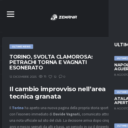
ULTI
ULTIME NEWS
TORINO, SVOLTA CLAMOROSA:
ULTIME
PETRACHI TORNA E VAGNATI
NAPOL
ESONERATO
AGUER
8 AGOSTO
15
12
0
12 DICEMBRE 2025
Il cambio improvviso nell’area
ULTIME
tecnica granata
ATALA
APERT
Il
Torino
ha aperto una nuova pagina della propria storia sportiva
8 AGOSTO
con l’esonero immediato di
Davide Vagnati
, comunicato attraverso
una nota ufficiale sul sito del club. La decisione arriva dopo cinque
ULTIME
anni e mezzo segnati da alti e bassi, un periodo in cui il dirigente