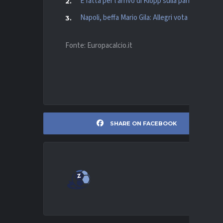
È fatta per l’arrivo di Klopp sulla panchina del
Napoli, beffa Mario Gila: Allegri vota per l’ingaggi
Fonte: Europacalcio.it
SHARE ON FACEBOOK