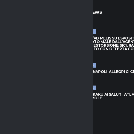
TO
ULTIME NEWS
ULTIME NEWS
ARRIVA JAY ROBINSON DAL
CAGLIARI, L’AD MELIS SU ESPOSI
PTON: VELOCITÀ E FANTASIA
“CONSIGLIATO MALE DALL’AGEN
TTACCO
QUASI UNA ESTORSIONE; SICUR
SUL MERCATO CON OFFERTA C
026
7 AGOSTO 2026
ULTIME NEWS
, L’AD MELIS SU ESPOSITO:
LIATO MALE DALL’AGENTE,
VLAHOVIC-NAPOLI, ALLEGRI CI 
NA ESTORSIONE; SICURAMENTE
7 AGOSTO 2026
CATO CON OFFERTA CONGRUA”
026
ULTIME NEWS
NAPOLI, LUKAKU AI SALUTI: ATL
UNITED IN POLE
C-NAPOLI, ALLEGRI CI CREDE
7 AGOSTO 2026
026