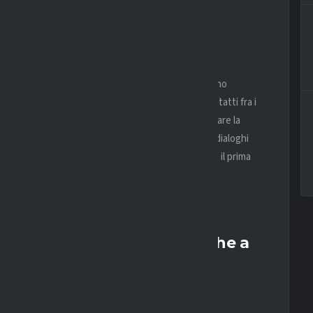
ata di domani lunedì 6 luglio.
CELTO È SERGI DOMINGUEZ:
ra vicina ai 30 milioni di euro, i biancocelesti vogliono
o in
Sergi Dominguez
della Dinamo Zagabria. I contatti fra i
rivato dalla cessione di Gila, Lotito non potrà inviare la
milioni di euro
. I croati chiedono
12 milioni
, ma i dialoghi
 tra domanda e offerta al fine di trovare un accordo il prima
 per Asp. Pronto l’assalto anche a
cora in prestito, ingaggio da top 10 mondiale