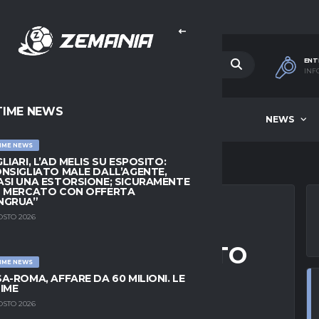
ENT
INF
TIME NEWS
HOME
BEST OF WEEK
NEWS
IME NEWS
LIARI, L’AD MELIS SU ESPOSITO:
NSIGLIATO MALE DALL’AGENTE,
SI UNA ESTORSIONE; SICURAMENTE
L MERCATO CON OFFERTA
NGRUA”
OSTO 2026
RTA PER ASP. PRONTO
IME NEWS
 A DOMINGUEZ
A-ROMA, AFFARE DA 60 MILIONI. LE
IME
OSTO 2026