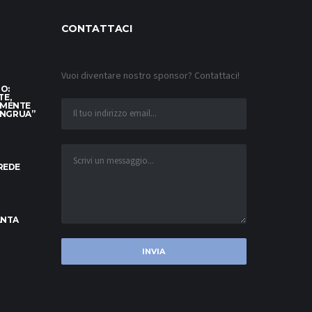
CONTATTACI
Vuoi diventare nostro sponsor? Contattaci!
TO:
TE,
AMENTE
ONGRUA”
CREDE
ANTA