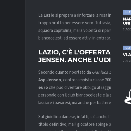
ULT
La
Lazio
si prepara a rinforzare la rosa in vista del
NAP
troppo brutto per essere vero. Tuttavia, il mercat
UNI
squadra capitolina, ma la volontà di ripartire e di r
7 AG
biancocelesti ad essere attivi in entrata.
ULT
LAZIO, C’È L’OFFERTA DI 6
VLA
JENSEN. ANCHE L’UDINESE
7 AG
Secondo quanto riportato da
Gianluca Di Marzio
, l
Asp Jensen
, centrocampista classe 2006, sulla base
euro
che può diventare obbligo al raggiungimento di
personale con il club biancoceleste e la sua volontà
lasciare i bavaresi, ma anche per battere la concorr
Sul gioiellino danese, infatti, c’è anche l’
Udinese
ch
titolo definitivo, ma il giocatore spinge per andare a