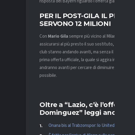
risposta del Bayern riguardo l’offerta già nella giorn
PER IL POST-GILA IL PRES
SERVONO 12 MILIONI
Con
Mario Gila
sempre più vicino al Milan per una cif
assicurarsi al più presto il suo sostituto, individuat
club stanno andando avanti, ma senza il tesoretto de
prima offerta ufficiale, la quale si aggira intorno ai
9 
andranno avanti per cercare di diminuire la distanza
possibile.
Oltre a “Lazio, c’è l’offerta
Dominguez” leggi anche:
Onana bis al Trabzonspor: lo United lo cede an