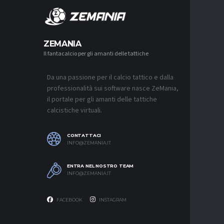
MERCA
ZEMANIA
Il fantacalcio per gli amanti delle tattiche
MERCATO
MONZA, 
SOUTHAM
PER L’A
Da una passione per il calcio tattico e dalla
7 AGOSTO 2
professionalità sui software nasce ZeMania,
il portale per gli amanti delle tattiche
MERCATO
calcistiche virtuali.
CAGLIARI
“CONSIG
QUASI U
SUL MER
CONTATTACI
7 AGOSTO 2
INFO@ZEMANIA.IT
MERCATO
ENTRA NEL NOSTRO TEAM
VLAHOVI
INFO@ZEMANIA.IT
7 AGOSTO 2
FACEBOOK
INSTAGRAM